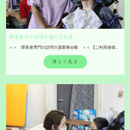
障害者向け訪問介護の正社員
＞＞ 障害者専門の訪問介護業務全般 ＜＜ 【ご利用者様宅に訪問していただきます】 ■入浴・食事・排泄等の身体介護 ■家族援助 ■移動支援サービスなど ※訪問地域：相模原市・大和市・座間市 (現場によって異なる) ※直行、直帰となります。 ※未経験者でも安心して働けます。
詳しく見る