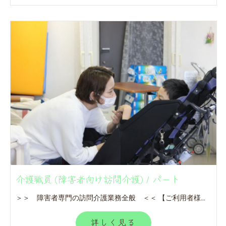
介護職員 (障害者向け訪問介護) / パート
＞＞ 障害者専門の訪問介護業務全般 ＜＜ 【ご利用者様宅に訪問していただきます】 ■入浴・食事・排泄等の身体介護 ■家族援助 ■移動支援サービスなど ※訪問地域：相模原市、大和市、座間市 (現場によって異なります) ※直行・直帰となります。 ※未経験者でも安心して働けます。
詳しく見る