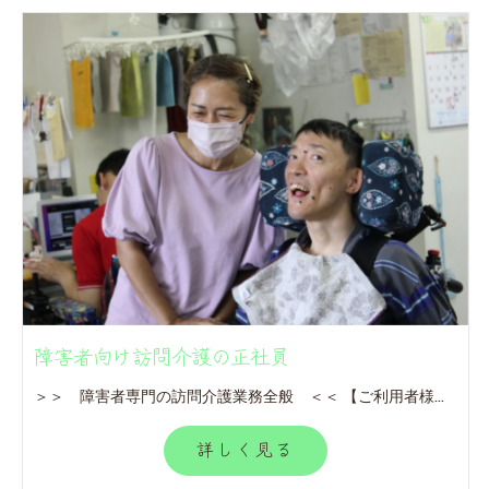
障害者向け訪問介護の正社員
＞＞ 障害者専門の訪問介護業務全般 ＜＜ 【ご利用者様宅に訪問していただきます】 ■入浴・食事・排泄等の身体介護 ■家族援助 ■移動支援サービスなど ※訪問地域：相模原市・大和市・座間市 (現場によって異なる) ※直行、直帰となります。 ※未経験者でも安心して働けます。
詳しく見る