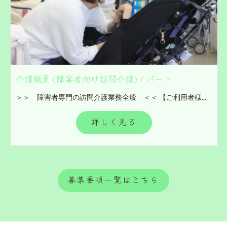
介護職員 (障害者向け訪問介護) / パート
＞＞ 障害者専門の訪問介護業務全般 ＜＜ 【ご利用者様宅に訪問していただきます】 ■入浴・食事・排泄等の身体介護 ■家族援助 ■移動支援サービスなど ※訪問地域：相模原市、大和市、座間市 (現場によって異なります) ※直行・直帰となります。 ※未経験者でも安心して働けます。
詳しく見る
募集要項一覧はこちら